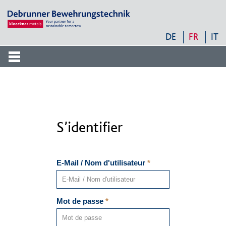
DKM
Service
-
DE
FR
IT
Navigation
Frontend
Suche
Suche
Suche
S’identifier
E-Mail / Nom d'utilisateur
*
Mot de passe
*