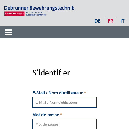
DKM
Service
-
DE
FR
IT
Navigation
Frontend
Suche
Suche
Suche
S’identifier
E-Mail / Nom d'utilisateur
*
Mot de passe
*