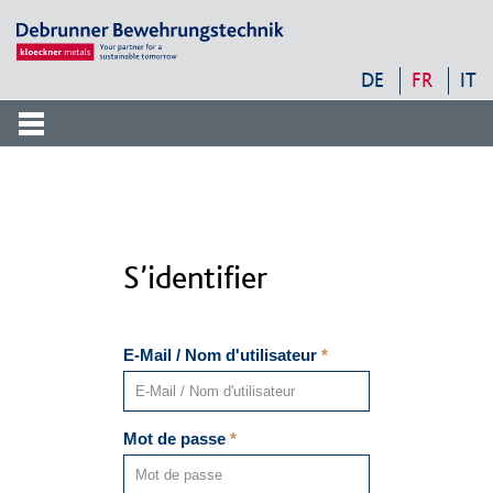
DKM
Service
-
DE
FR
IT
Navigation
Frontend
Suche
Suche
Suche
S’identifier
E-Mail / Nom d'utilisateur
*
Mot de passe
*